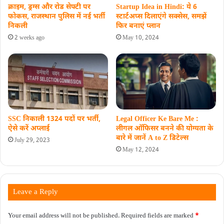
Startup Idea in Hindi: ये 6
क्राइम, ड्रग्स और रोड सेफ्टी पर
स्टार्टअप्‍स दिलाएंगे सक्‍सेस, समझें
फोकस, राजस्थान पुलिस में नई भर्ती
फिर बनाएं प्लान
निकली
May 10, 2024
2 weeks ago
SSC निकाली 1324 पदों पर भर्ती,
Legal Officer Ke Bare Me :
ऐसे करें अप्‍लाई
लीगल ऑफ‍िसर बनने की योग्यता के
बारे में जानें A to Z डिटेल्‍स
July 29, 2023
May 12, 2024
Leave a Reply
Your email address will not be published.
Required fields are marked
*