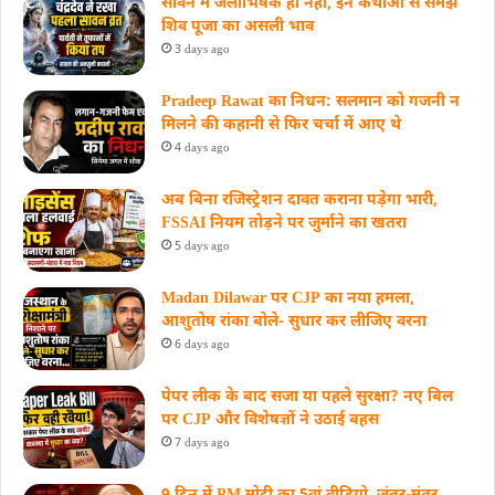
सावन में जलाभिषेक ही नहीं, इन कथाओं से समझें
शिव पूजा का असली भाव
3 days ago
Pradeep Rawat का निधन: सलमान को गजनी न
मिलने की कहानी से फिर चर्चा में आए थे
4 days ago
अब बिना रजिस्ट्रेशन दावत कराना पड़ेगा भारी,
FSSAI नियम तोड़ने पर जुर्माने का खतरा
5 days ago
Madan Dilawar पर CJP का नया हमला,
आशुतोष रांका बोले- सुधार कर लीजिए वरना
6 days ago
पेपर लीक के बाद सजा या पहले सुरक्षा? नए बिल
पर CJP और विशेषज्ञों ने उठाई बहस
7 days ago