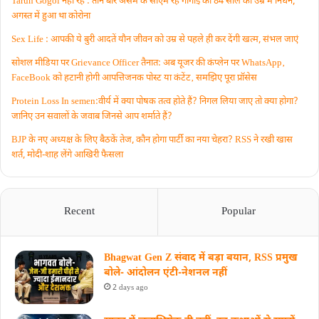
Tarun Gogoi नहीं रहे : तीन बार असम के सीएम रहे गोगोई का 84 साल की उम्र में निधन,
अगस्त में हुआ था कोरोना
Sex Life : आपकी ये बुरी आदतें याैन जीवन को उम्र से पहले ही कर देंगी खत्म, संभल जाएं
सोशल मीडिया पर Grievance Officer तैनात: अब यूजर की कंप्लेन पर WhatsApp‚
FaceBook को हटानी होगी आपत्तिजनक पोस्ट या कंटेंट‚ समझिए पूरा प्रॉसेस
Protein Loss In semen:वीर्य में क्या पोषक तत्व होते हैं? निगल लिया जाए तो क्या होगा?
जानिए उन सवालों के जवाब जिनसे आप शर्माते हैं?
BJP के नए अध्यक्ष के लिए बैठकें तेज, कौन होगा पार्टी का नया चेहरा? RSS ने रखी खास
शर्त, मोदी-शाह लेंगे आखिरी फैसला
Recent
Popular
Bhagwat Gen Z संवाद में बड़ा बयान, RSS प्रमुख
बोले- आंदोलन एंटी-नेशनल नहीं
2 days ago