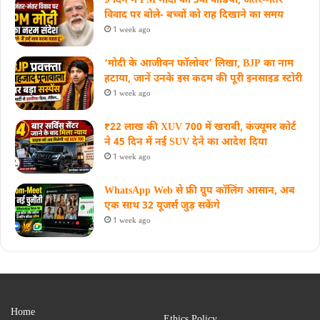
9 दिन में PM मोदी का 5वां वीडियो, जंतर-मंतर
विवाद पर बोले- बच्चों को राह दिखाने का समय
1 week ago
‘मोदी के आजीवन फॉलोवर’ लिखा, BJP का नाम
हटाया, जानें उनके इस कदम की पूरी इनसाइड स्‍टोरी
1 week ago
₹22 लाख की XUV 700 में खराबी, कंज्यूमर कोर्ट
ने 45 दिन में नई SUV देने का आदेश दिया
1 week ago
WhatsApp Web से फ्री ग्रुप कॉलिंग आसान, अब
एक साथ 32 यूजर्स जुड़ सकेंगे
1 week ago
Home