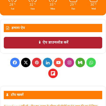
28
32
33
29
30
℃
℃
℃
℃
℃
Sat
Sun
Mon
Tue
Wed
हमारा ऐप
📱 ऐप डाउनलोड करें
टॉप खबरें