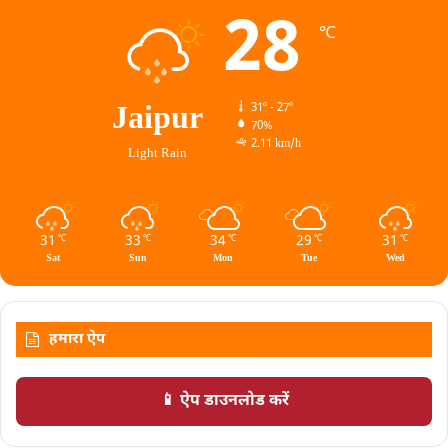
28
℃
Jaipur
31º - 27º
70%
2.11 km/h
Light Rain
31
33
34
29
31
℃
℃
℃
℃
℃
Sat
Sun
Mon
Tue
Wed
हमारा ऐप
📱 ऐप डाउनलोड करें