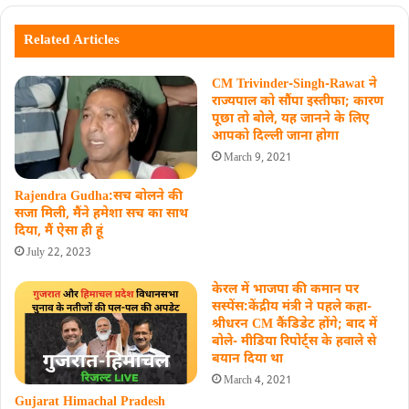
Related Articles
CM Trivinder-Singh-Rawat ने
राज्यपाल को सौंपा इस्तीफा; कारण
पूछा तो बोले, यह जानने के लिए
आपको दिल्ली जाना होगा
March 9, 2021
Rajendra Gudha:सच बोलने की
सजा मिली, मैंने हमेशा सच का साथ
दिया, मैं ऐसा ही हूं
July 22, 2023
केरल में भाजपा की कमान पर
सस्पेंस:केंद्रीय मंत्री ने पहले कहा-
श्रीधरन CM कैंडिडेट होंगे; बाद में
बोले- मीडिया रिपोर्ट्स के हवाले से
बयान दिया था
March 4, 2021
Gujarat Himachal Pradesh