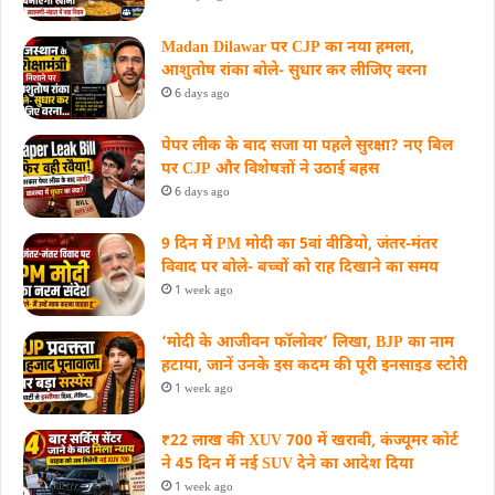
Madan Dilawar पर CJP का नया हमला,
आशुतोष रांका बोले- सुधार कर लीजिए वरना
6 days ago
पेपर लीक के बाद सजा या पहले सुरक्षा? नए बिल
पर CJP और विशेषज्ञों ने उठाई बहस
6 days ago
9 दिन में PM मोदी का 5वां वीडियो, जंतर-मंतर
विवाद पर बोले- बच्चों को राह दिखाने का समय
1 week ago
‘मोदी के आजीवन फॉलोवर’ लिखा, BJP का नाम
हटाया, जानें उनके इस कदम की पूरी इनसाइड स्‍टोरी
1 week ago
₹22 लाख की XUV 700 में खराबी, कंज्यूमर कोर्ट
ने 45 दिन में नई SUV देने का आदेश दिया
1 week ago