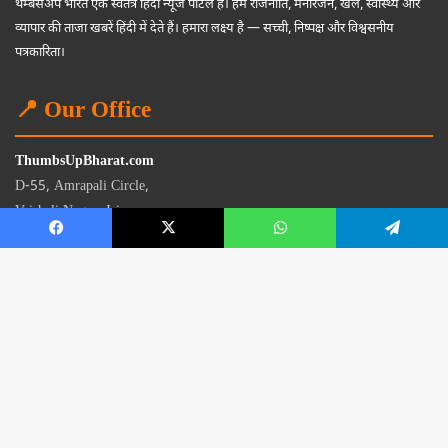
थम्बसअप भारत एक स्वतंत्र हिंदी न्यूज पोर्टल है। हम राजनीति, मनोरंजन, खेल, स्वास्थ्य और
व्यापार की ताजा खबरें हिंदी में देते हैं। हमारा लक्ष्य है — सच्ची, निष्पक्ष और विश्वसनीय
पत्रकारिता।
📍 Our Office
ThumbsUpBharat.com
D-55, Amrapali Circle,
Vaishali Nagar, Jaipur
Rajasthan - 302021
📧
contact@thumbsupbharat.com
Monday – Saturday | 10:00 AM – 6:00 PM
© 2026 Thumbsup Bharat News