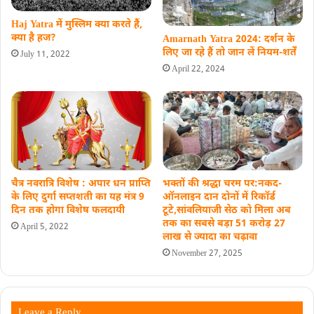
Haj Yatra में मुस्लिम क्या करते हैं,
क्या है हज?
Amarnath Yatra 2024: दर्शन के
लिए जा रहे हैं तो जान लें नियम-शर्तें
July 11, 2022
April 22, 2024
चैत्र नवरात्रि विशेष : अपार धन प्राप्ति
भक्तों की श्रद्धा चरम पर:नकद-
के लिए दुर्गा सप्तशती का यह मंत्र 9
ऑनलाइन दान दोनों में रिकॉर्ड
दिन तक होगा विशेष फलदायी
टूटे,सांवलियाजी सेठ को मिला अब
तक का सबसे बड़ा 51 करोड़ 27
April 5, 2022
लाख से ज्‍यादा का चढ़ावा
November 27, 2025
Leave a Reply