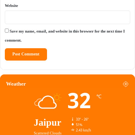
Website
Save my name, email, and website in this browser for the next time I
comment.
Weather
32
℃
Jaipur
33º - 26º
51%
2.43 km/h
Scattered Clouds