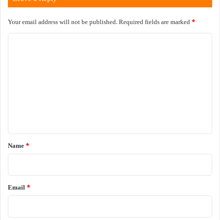
Your email address will not be published.
Required fields are marked
*
C
o
m
m
e
n
t
*
Name
*
Email
*