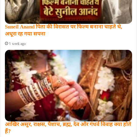
Suneil Anand पिता की विरासत पर फिल्म बनाना चाहते थे,
अधूरा रह गया सपना
1 week ago
आखिर असुर, राक्षस, पैशाच, ब्रह्म, देव और गंधर्व विवाह क्या होते
हैं?