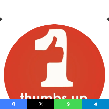
Disclaimer
Complaint Redressal
Corrections Policy