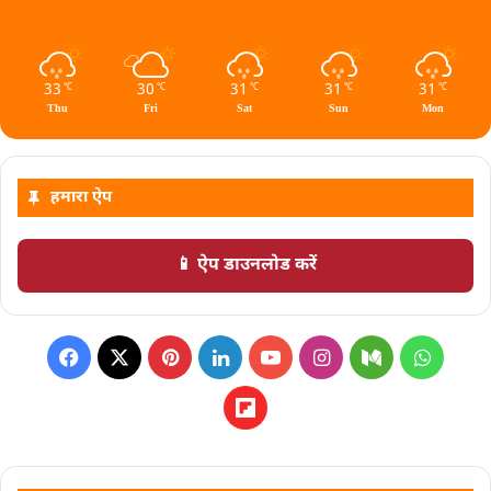
33
30
31
31
31
℃
℃
℃
℃
℃
Thu
Fri
Sat
Sun
Mon
हमारा ऐप
📱 ऐप डाउनलोड करें