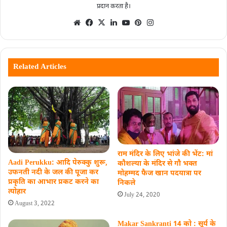
प्रदान करता है।
Related Articles
राम मंदिर के लिए भांजे की भेंट: मां
Aadi Perukku: आदि पेरुक्कु शुरू,
कौशल्या के मंदिर से गौ भक्त
उफनती नदी के जल की पूजा कर
मोहम्मद फैज खान पदयात्रा पर
प्रकृति का आभार प्रकट करने का
निकले
त्योहार
July 24, 2020
August 3, 2022
Makar Sankranti 14 को : सूर्य के