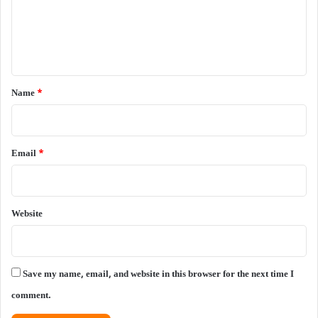
m
e
n
t
*
Name
*
Email
*
Website
Save my name, email, and website in this browser for the next time I
comment.