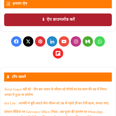
हमारा ऐप
📱 ऐप डाउनलोड करें
टॉप खबरें
Tarun Gogoi नहीं रहे : तीन बार असम के सीएम रहे गोगोई का 84 साल की उम्र में निधन,
अगस्त में हुआ था कोरोना
Sex Life : आपकी ये बुरी आदतें याैन जीवन को उम्र से पहले ही कर देंगी खत्म, संभल जाएं
सोशल मीडिया पर Grievance Officer तैनात: अब यूजर की कंप्लेन पर WhatsApp‚