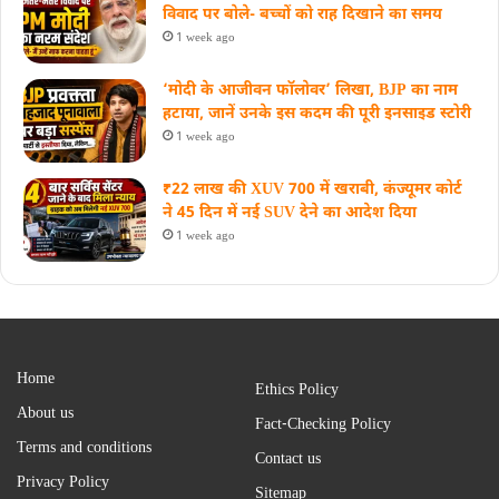
विवाद पर बोले- बच्चों को राह दिखाने का समय
1 week ago
‘मोदी के आजीवन फॉलोवर’ लिखा, BJP का नाम
हटाया, जानें उनके इस कदम की पूरी इनसाइड स्‍टोरी
1 week ago
₹22 लाख की XUV 700 में खराबी, कंज्यूमर कोर्ट
ने 45 दिन में नई SUV देने का आदेश दिया
1 week ago
Home
Ethics Policy
About us
Fact-Checking Policy
Terms and conditions
Contact us
Privacy Policy
Sitemap