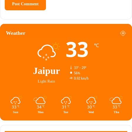
Weather
33
℃
Jaipur
33º - 29º
56%
0.92 km/h
Light Rain
33
34
31
30
33
℃
℃
℃
℃
℃
Sun
Mon
Tue
Wed
Thu