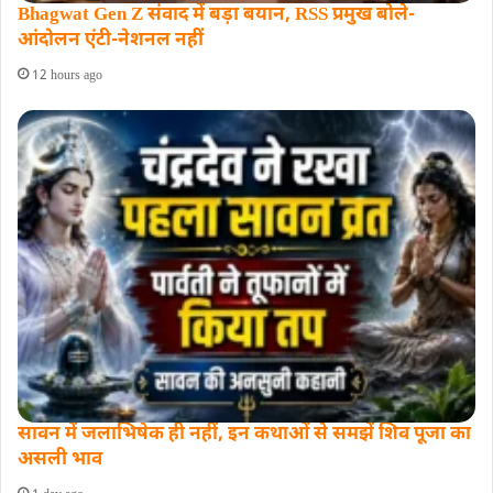
Bhagwat Gen Z संवाद में बड़ा बयान, RSS प्रमुख बोले-
आंदोलन एंटी-नेशनल नहीं
12 hours ago
सावन में जलाभिषेक ही नहीं, इन कथाओं से समझें शिव पूजा का
असली भाव