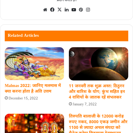
प्रदान करता है।
Related Articles
Malmas 2022: जानिए मलमास में
11 जनवरी तक शुक्र अस्त: ठिठुरन
क्या करना होता है अति उत्तम
और बारिश के योग; कुंभ सहित इन
4 राशियों के जातक रहें संभलकर
December 15, 2022
January 7, 2022
तिरुपति बालाजी के 12000 करोड़
रुपए नकद, 8000 एकड़ जमीन और
1100 से ज्यादा अचल संपदा को