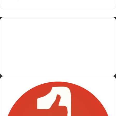
Home
Ethics Policy
About us
Fact-Checking Policy
Terms and conditions
Contact us
Privacy Policy
Sitemap
Disclaimer
Complaint Redressal
Corrections Policy