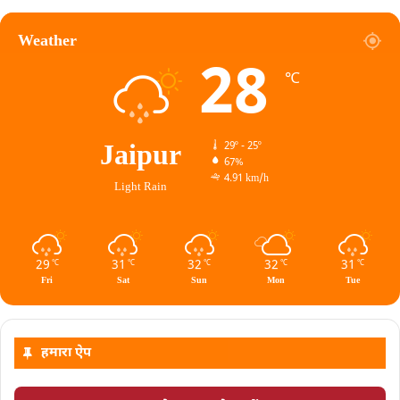
Weather
28
℃
Jaipur
29º - 25º
67%
4.91 km/h
Light Rain
29
31
32
32
31
℃
℃
℃
℃
℃
Fri
Sat
Sun
Mon
Tue
हमारा ऐप