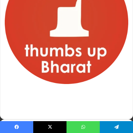
हमारे बारे में
थम्बसअप भारत एक स्वतंत्र हिंदी न्यूज पोर्टल है। हम राजनीति, मनोरंजन, खेल, स्वास्थ्य और
व्यापार की ताजा खबरें हिंदी में देते हैं। हमारा लक्ष्य है — सच्ची, निष्पक्ष और विश्वसनीय
पत्रकारिता।
📍 Our Office