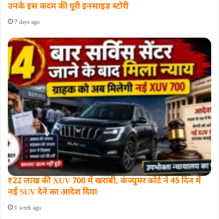
उनके इस कदम की पूरी इनसाइड स्‍टोरी
7 days ago
₹22 लाख की XUV 700 में खराबी, कंज्यूमर कोर्ट ने 45 दिन में
नई SUV देने का आदेश दिया
1 week ago