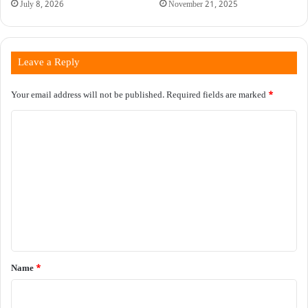
November 21, 2025
July 8, 2026
Leave a Reply
Your email address will not be published.
Required fields are marked
*
C
o
m
m
e
n
t
*
Name
*