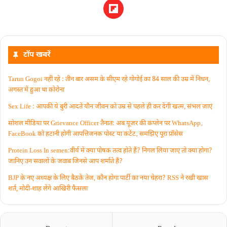
टॉप खबरें
Tarun Gogoi नहीं रहे : तीन बार असम के सीएम रहे गोगोई का 84 साल की उम्र में निधन,
अगस्त में हुआ था कोरोना
Sex Life : आपकी ये बुरी आदतें याैन जीवन को उम्र से पहले ही कर देंगी खत्म, संभल जाएं
सोशल मीडिया पर Grievance Officer तैनात: अब यूजर की कंप्लेन पर WhatsApp‚
FaceBook को हटानी होगी आपत्तिजनक पोस्ट या कंटेंट‚ समझिए पूरा प्रॉसेस
Protein Loss In semen:वीर्य में क्या पोषक तत्व होते हैं? निगल लिया जाए तो क्या होगा?
जानिए उन सवालों के जवाब जिनसे आप शर्माते हैं?
BJP के नए अध्यक्ष के लिए बैठकें तेज, कौन होगा पार्टी का नया चेहरा? RSS ने रखी खास
शर्त, मोदी-शाह लेंगे आखिरी फैसला