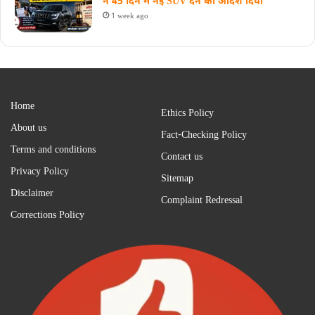
ने 45 दिन में नई SUV देने का आदेश दिया
1 week ago
Home
Ethics Policy
About us
Fact-Checking Policy
Terms and conditions
Contact us
Privacy Policy
Sitemap
Disclaimer
Complaint Redressal
Corrections Policy