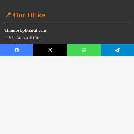
📍 Our Office
ThumbsUpBharat.com
D-55, Amrapali Circle,
Vaishali Nagar, Jaipur
Rajasthan - 302021
📧
contact@thumbsupbharat.com
Monday – Saturday | 10:00 AM – 6:00 PM
© 2026 Thumbsup Bharat News