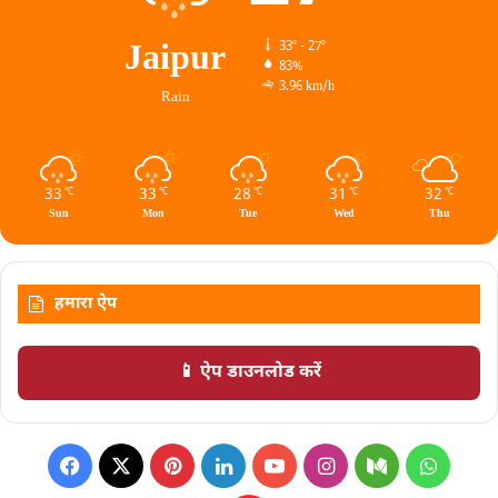
Jaipur
33º - 27º
83%
3.96 km/h
Rain
33
33
28
31
32
℃
℃
℃
℃
℃
Sun
Mon
Tue
Wed
Thu
हमारा ऐप
📱 ऐप डाउनलोड करें