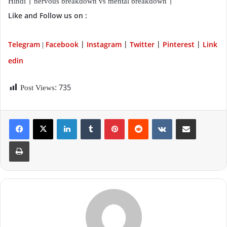
Hindi | nervous breakdown vs mental breakdown |
Like and Follow us on :
Telegram
Facebook
Instagram
Twitter
P
interest
Link
|
|
|
|
|
edin
Post Views:
735