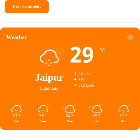
Weather
29
℃
Jaipur
31º - 27º
64%
3.62 km/h
Light Rain
31
33
34
29
31
℃
℃
℃
℃
℃
Sat
Sun
Mon
Tue
Wed