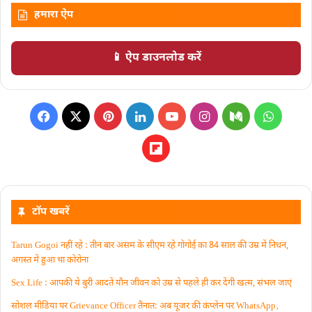
हमारा ऐप
📱 ऐप डाउनलोड करें
टॉप खबरें
Tarun Gogoi नहीं रहे : तीन बार असम के सीएम रहे गोगोई का 84 साल की उम्र में निधन,
अगस्त में हुआ था कोरोना
Sex Life : आपकी ये बुरी आदतें याैन जीवन को उम्र से पहले ही कर देंगी खत्म, संभल जाएं
सोशल मीडिया पर Grievance Officer तैनात: अब यूजर की कंप्लेन पर WhatsApp‚