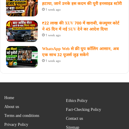
हटाया, जानें उनके इस कदम की पूरी इनसाइड स्‍टोरी
1 week ago
₹22 लाख की XUV 700 में खराबी, कंज्यूमर कोर्ट
ने 45 दिन में नई SUV देने का आदेश दिया
1 week ago
WhatsApp Web से फ्री ग्रुप कॉलिंग आसान, अब
एक साथ 32 यूजर्स जुड़ सकेंगे
1 week ago
Home
Ethics Policy
About us
Fact-Checking Policy
Terms and conditions
Contact us
Privacy Policy
Sitemap