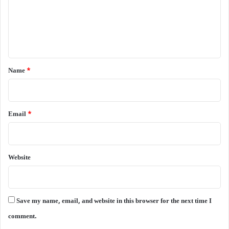
m
e
n
t
*
Name
*
Email
*
Website
Save my name, email, and website in this browser for the next time I
comment.