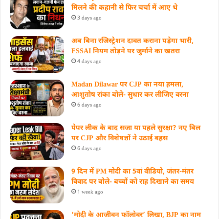
मिलने की कहानी से फिर चर्चा में आए थे
3 days ago
अब बिना रजिस्ट्रेशन दावत कराना पड़ेगा भारी,
FSSAI नियम तोड़ने पर जुर्माने का खतरा
4 days ago
Madan Dilawar पर CJP का नया हमला,
आशुतोष रांका बोले- सुधार कर लीजिए वरना
6 days ago
पेपर लीक के बाद सजा या पहले सुरक्षा? नए बिल
पर CJP और विशेषज्ञों ने उठाई बहस
6 days ago
9 दिन में PM मोदी का 5वां वीडियो, जंतर-मंतर
विवाद पर बोले- बच्चों को राह दिखाने का समय
1 week ago
‘मोदी के आजीवन फॉलोवर’ लिखा, BJP का नाम