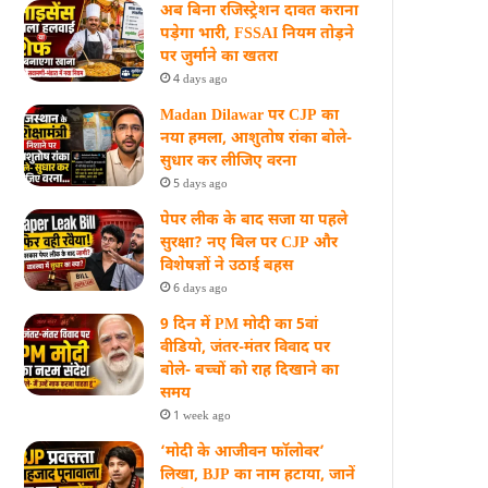
अब बिना रजिस्ट्रेशन दावत कराना
पड़ेगा भारी, FSSAI नियम तोड़ने
पर जुर्माने का खतरा
4 days ago
Madan Dilawar पर CJP का
नया हमला, आशुतोष रांका बोले-
सुधार कर लीजिए वरना
5 days ago
पेपर लीक के बाद सजा या पहले
सुरक्षा? नए बिल पर CJP और
विशेषज्ञों ने उठाई बहस
6 days ago
9 दिन में PM मोदी का 5वां
वीडियो, जंतर-मंतर विवाद पर
बोले- बच्चों को राह दिखाने का
समय
1 week ago
‘मोदी के आजीवन फॉलोवर’
लिखा, BJP का नाम हटाया, जानें