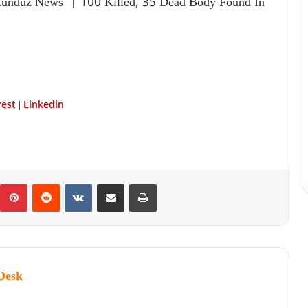
Kunduz News | 100 Killed, 35 Dead Body Found In
rest
Linkedin
|
Desk