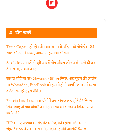
टॉप खबरें
Tarun Gogoi नहीं रहे : तीन बार असम के सीएम रहे गोगोई का 84
साल की उम्र में निधन, अगस्त में हुआ था कोरोना
Sex Life : आपकी ये बुरी आदतें याैन जीवन को उम्र से पहले ही कर
देंगी खत्म, संभल जाएं
सोशल मीडिया पर Grievance Officer तैनात: अब यूजर की कंप्लेन
पर WhatsApp‚ FaceBook को हटानी होगी आपत्तिजनक पोस्ट या
कंटेंट‚ समझिए पूरा प्रॉसेस
Protein Loss In semen:वीर्य में क्या पोषक तत्व होते हैं? निगल
लिया जाए तो क्या होगा? जानिए उन सवालों के जवाब जिनसे आप
शर्माते हैं?
BJP के नए अध्यक्ष के लिए बैठकें तेज, कौन होगा पार्टी का नया
चेहरा? RSS ने रखी खास शर्त, मोदी-शाह लेंगे आखिरी फैसला