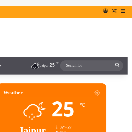
℃
25
Jaipur
Weather
25
℃
Jaipur
32º - 25º