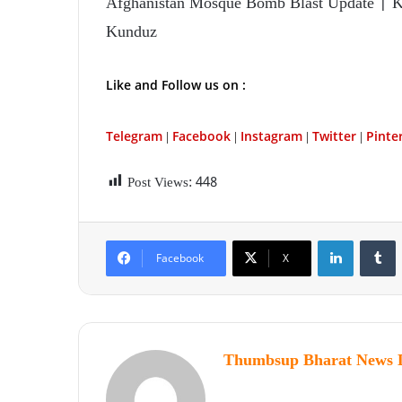
Afghanistan Mosque Bomb Blast Update | 
Kunduz
Like and Follow us on :
Telegram
Facebook
Instagram
Twitter
P
inte
|
|
|
|
Post Views:
448
Facebook
X
Thumbsup Bharat News 