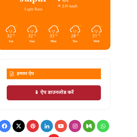
90%
2.91 km/h
Light Rain
32
32
33
28
31
℃
℃
℃
℃
℃
Sat
Sun
Mon
Tue
Wed
हमारा ऐप
📱 ऐप डाउनलोड करें