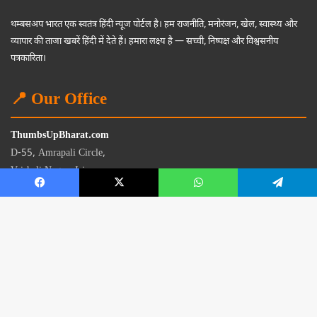
थम्बसअप भारत एक स्वतंत्र हिंदी न्यूज पोर्टल है। हम राजनीति, मनोरंजन, खेल, स्वास्थ्य और
व्यापार की ताजा खबरें हिंदी में देते हैं। हमारा लक्ष्य है — सच्ची, निष्पक्ष और विश्वसनीय
पत्रकारिता।
📍 Our Office
ThumbsUpBharat.com
D-55, Amrapali Circle,
Vaishali Nagar, Jaipur
Rajasthan - 302021
📧
contact@thumbsupbharat.com
Monday – Saturday | 10:00 AM – 6:00 PM
© 2026 Thumbsup Bharat News