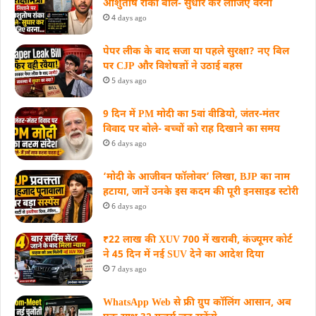
आशुतोष रांका बोले- सुधार कर लीजिए वरना
4 days ago
पेपर लीक के बाद सजा या पहले सुरक्षा? नए बिल
पर CJP और विशेषज्ञों ने उठाई बहस
5 days ago
9 दिन में PM मोदी का 5वां वीडियो, जंतर-मंतर
विवाद पर बोले- बच्चों को राह दिखाने का समय
6 days ago
‘मोदी के आजीवन फॉलोवर’ लिखा, BJP का नाम
हटाया, जानें उनके इस कदम की पूरी इनसाइड स्‍टोरी
6 days ago
₹22 लाख की XUV 700 में खराबी, कंज्यूमर कोर्ट
ने 45 दिन में नई SUV देने का आदेश दिया
7 days ago
WhatsApp Web से फ्री ग्रुप कॉलिंग आसान, अब