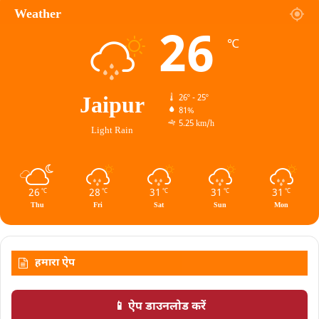
Weather
26
℃
Jaipur
26º - 25º
81%
5.25 km/h
Light Rain
26
28
31
31
31
℃
℃
℃
℃
℃
Thu
Fri
Sat
Sun
Mon
हमारा ऐप
📱 ऐप डाउनलोड करें