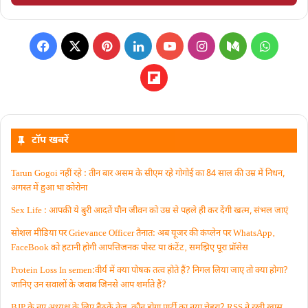
टॉप खबरें
Tarun Gogoi नहीं रहे : तीन बार असम के सीएम रहे गोगोई का 84 साल की उम्र में निधन,
अगस्त में हुआ था कोरोना
Sex Life : आपकी ये बुरी आदतें याैन जीवन को उम्र से पहले ही कर देंगी खत्म, संभल जाएं
सोशल मीडिया पर Grievance Officer तैनात: अब यूजर की कंप्लेन पर WhatsApp‚
FaceBook को हटानी होगी आपत्तिजनक पोस्ट या कंटेंट‚ समझिए पूरा प्रॉसेस
Protein Loss In semen:वीर्य में क्या पोषक तत्व होते हैं? निगल लिया जाए तो क्या होगा?
जानिए उन सवालों के जवाब जिनसे आप शर्माते हैं?
BJP के नए अध्यक्ष के लिए बैठकें तेज, कौन होगा पार्टी का नया चेहरा? RSS ने रखी खास