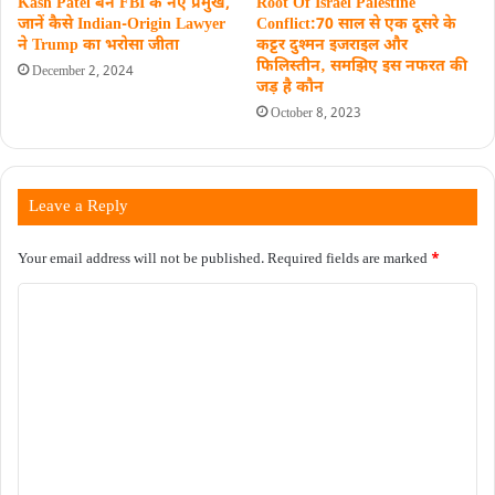
Kash Patel बने FBI के नए प्रमुख,
Root Of Israel Palestine
जानें कैसे Indian-Origin Lawyer
Conflict:70 साल से एक दूसरे के
ने Trump का भरोसा जीता
कट्टर दुश्मन इजराइल और
फिलिस्तीन‚ समझिए इस नफरत की
December 2, 2024
जड़ है कौन
October 8, 2023
Leave a Reply
Your email address will not be published.
Required fields are marked
*
C
o
m
m
e
n