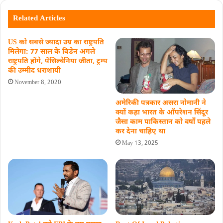
Related Articles
US को सबसे ज्यादा उम्र का राष्ट्रपति
मिलेगा: 77 साल के बिडेन अगले
राष्ट्रपति होंगे, पेंसिल्वेनिया जीता, ट्रम्प
की उम्मीद धराशायी
November 8, 2020
अमेरिकी पत्रकार असरा नोमानी ने
क्‍यों कहा भारत के ऑपरेशन सिंदूर
जैसा काम पाकिस्तान को वर्षों पहले
कर देना चाहिए था
May 13, 2025