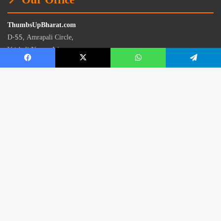
📍 Our Office
ThumbsUpBharat.com
D-55, Amrapali Circle,
Vaishali Nagar, Jaipur
Rajasthan - 302021
📧
contact@thumbsupbharat.com
Monday – Saturday | 10:00 AM – 6:00 PM
© 2026 Thumbsup Bharat News