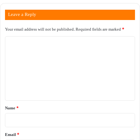
Leave a Reply
Your email address will not be published.
Required fields are marked
*
C
o
m
m
e
n
t
*
Name
*
Email
*