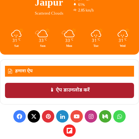
Jaipur
61%
2.85 km/h
Scattered Clouds
31
33
33
31
31
℃
℃
℃
℃
℃
Sat
Sun
Mon
Tue
Wed
हमारा ऐप
📱 ऐप डाउनलोड करें