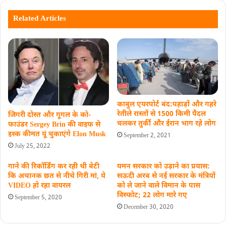
Related Articles
काबुल एयरपोर्ट बंद:पहाड़ों और गहरे
रेतीले रास्तों से 1500 किमी पैदल
जिगरी दोस्त और गूगल के को-
चलकर तुर्की और ईरान भाग रहे लोग
फाउंडर Sergey Brin की वाइफ से
इश्क कीमत यूं चुकाएंगे Elon Musk
September 2, 2021
July 25, 2022
गाने की रिकॉर्डिंग कर रही थी बेटी
यमन सरकार को उड़ाने का प्रयास:
कि अचानक छत से नीचे गिरी मां, ये
सऊदी अरब से नई सरकार के मंत्रियों
VIDEO हो रहा वायरल
को ले जाने वाले विमान के पास
विस्फोट; 22 लोग मारे गए
September 5, 2020
December 30, 2020