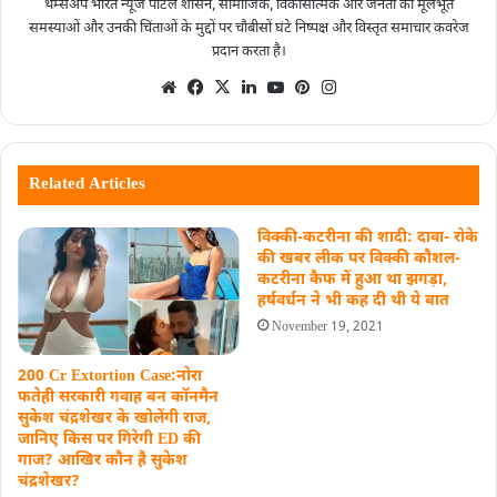
थम्सअप भारत न्यूज पोर्टल शासन, सामाजिक, विकासात्मक और जनता की मूलभूत
समस्याओं और उनकी चिंताओं के मुद्दों पर चौबीसों घंटे निष्पक्ष और विस्तृत समाचार कवरेज
प्रदान करता है।
Related Articles
विक्की-कटरीना की शादी: दावा- रोके
की खबर लीक पर विक्की कौशल-
कटरीना कैफ में हुआ था झगड़ा,
हर्षवर्धन ने भी कह दी थी ये बात
November 19, 2021
200 Cr Extortion Case:नोरा
फतेही सरकारी गवाह बन कॉनमैन
सुकेश चंद्रशेखर के खोलेंगी राज, ​
जानिए किस पर गिरेगी ED की
गाज? आखिर कौन है सुकेश
चंद्रशेखर?