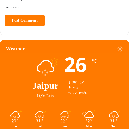
comment.
Weather
26
℃
Jaipur
29º - 25º
74%
5.29 km/h
Light Rain
29
31
32
32
31
℃
℃
℃
℃
℃
Fri
Sat
Sun
Mon
Tue