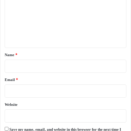
o
m
m
e
n
t
*
Name
*
Email
*
Website
Save my name, email, and website in this browser for the next time I