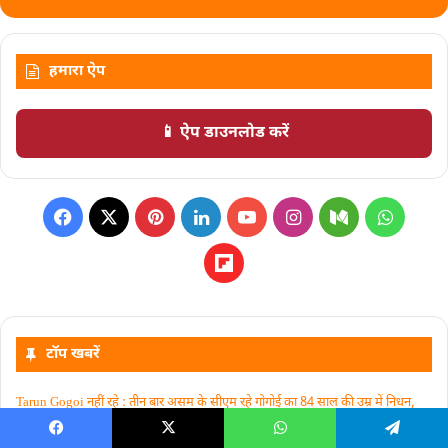
हमारा ऐप
📱 ऐप डाउनलोड करें
टॉप खबरें
Tarun Gogoi नहीं रहे : तीन बार असम के सीएम रहे गोगोई का 84 साल की उम्र में निधन,
अगस्त में हुआ था कोरोना