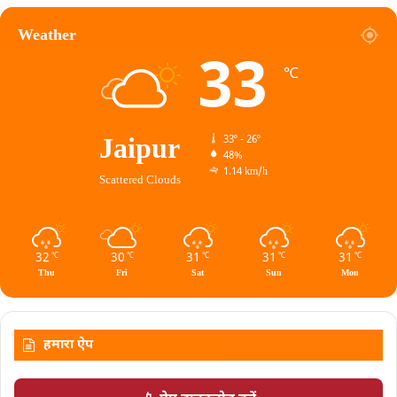
Weather
33
℃
Jaipur
33º - 26º
48%
1.14 km/h
Scattered Clouds
32
30
31
31
31
℃
℃
℃
℃
℃
Thu
Fri
Sat
Sun
Mon
हमारा ऐप