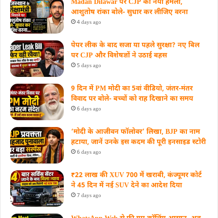
Madan Dilawar पर CJP का नया हमला,
आशुतोष रांका बोले- सुधार कर लीजिए वरना
4 days ago
पेपर लीक के बाद सजा या पहले सुरक्षा? नए बिल
पर CJP और विशेषज्ञों ने उठाई बहस
5 days ago
9 दिन में PM मोदी का 5वां वीडियो, जंतर-मंतर
विवाद पर बोले- बच्चों को राह दिखाने का समय
6 days ago
‘मोदी के आजीवन फॉलोवर’ लिखा, BJP का नाम
हटाया, जानें उनके इस कदम की पूरी इनसाइड स्‍टोरी
6 days ago
₹22 लाख की XUV 700 में खराबी, कंज्यूमर कोर्ट
ने 45 दिन में नई SUV देने का आदेश दिया
7 days ago