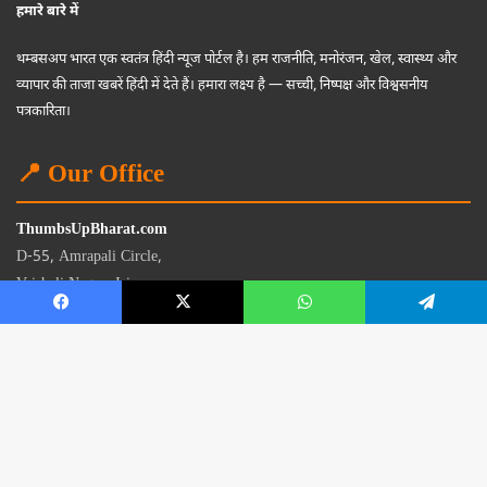
हमारे बारे में
थम्बसअप भारत एक स्वतंत्र हिंदी न्यूज पोर्टल है। हम राजनीति, मनोरंजन, खेल, स्वास्थ्य और
व्यापार की ताजा खबरें हिंदी में देते हैं। हमारा लक्ष्य है — सच्ची, निष्पक्ष और विश्वसनीय
पत्रकारिता।
📍 Our Office
ThumbsUpBharat.com
D-55, Amrapali Circle,
Vaishali Nagar, Jaipur
Rajasthan - 302021
📧
contact@thumbsupbharat.com
Monday – Saturday | 10:00 AM – 6:00 PM