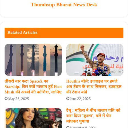
Thumbsup Bharat News Desk
Related Articles
तीसरी बार फटा SpaceX का
Houthis बोले: इजराइल पर हमले
Starship: फिर क्‍यों नाकाम हुई Elon
अब ईरान के साथ मिलकर, इजराइल
Musk की अरबों की कोशिश, जानिए
की टेंशन बढ़ी
May 28, 2025
June 22, 2025
टैबू : महिला ने बीच बाजार पति को
बना दिया ‘कुत्‍ता’, गले में चेन
बांधकर घुमाया