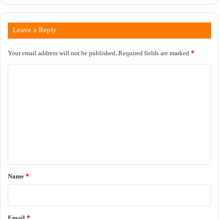
Leave a Reply
Your email address will not be published.
Required fields are marked
*
C
o
m
m
e
n
t
*
Name
*
Email
*