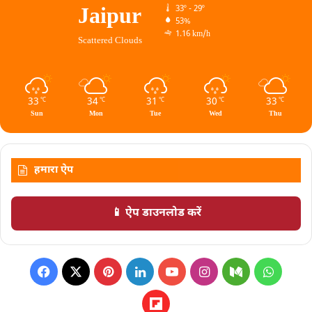
Jaipur
33º - 29º
53%
1.16 km/h
Scattered Clouds
33
34
31
30
33
℃
℃
℃
℃
℃
Sun
Mon
Tue
Wed
Thu
हमारा ऐप
📱 ऐप डाउनलोड करें