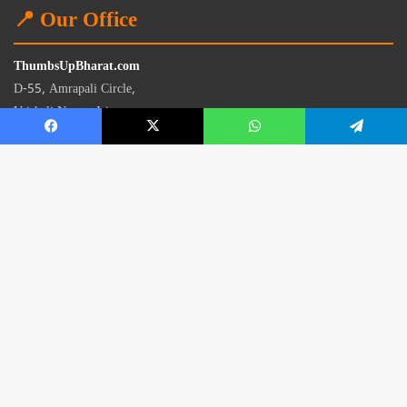
📍 Our Office
ThumbsUpBharat.com
D-55, Amrapali Circle,
Vaishali Nagar, Jaipur
Rajasthan - 302021
📧
contact@thumbsupbharat.com
Monday – Saturday | 10:00 AM – 6:00 PM
© 2026 Thumbsup Bharat News