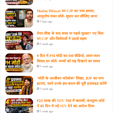
Madan Dilawar पर CJP का नया हमला,
आशुतोष रांका बोले- सुधार कर लीजिए वरना
7 days ago
पेपर लीक के बाद सजा या पहले सुरक्षा? नए बिल
पर CJP और विशेषज्ञों ने उठाई बहस
1 week ago
9 दिन में PM मोदी का 5वां वीडियो, जंतर-मंतर
विवाद पर बोले- बच्चों को राह दिखाने का समय
1 week ago
‘मोदी के आजीवन फॉलोवर’ लिखा, BJP का नाम
हटाया, जानें उनके इस कदम की पूरी इनसाइड स्‍टोरी
1 week ago
₹22 लाख की XUV 700 में खराबी, कंज्यूमर कोर्ट
ने 45 दिन में नई SUV देने का आदेश दिया
1 week ago