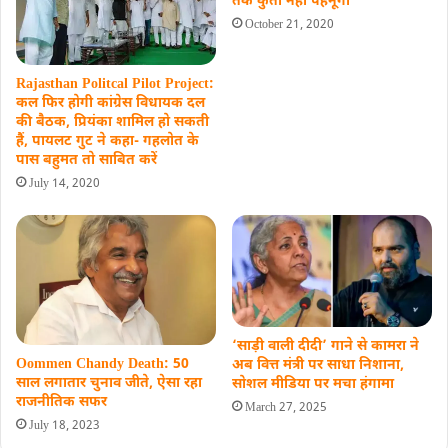
तक कुर्ता नहीं पहनूंगा
October 21, 2020
Rajasthan Politcal Pilot Project:
कल फिर होगी कांग्रेस विधायक दल
की बैठक, प्रियंका शामिल हो सकती
हैं, पायलट गुट ने कहा- गहलोत के
पास बहुमत तो साबित करें
July 14, 2020
‘साड़ी वाली दीदी’ गाने से कामरा ने
Oommen Chandy Death: 50
अब वित्त मंत्री पर साधा निशाना,
साल लगातार चुनाव जीते, ऐसा रहा
सोशल मीडिया पर मचा हंगामा
राजनीतिक सफर
March 27, 2025
July 18, 2023