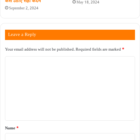
कैसे उठाएं सही कदम
May 18, 2024
September 2, 2024
Leave a Reply
Your email address will not be published.
Required fields are marked
*
C
o
m
m
e
n
t
*
Name
*