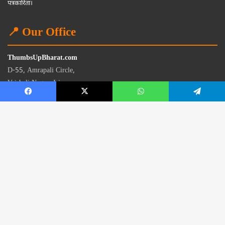
पत्रकारिता।
📍 Our Office
ThumbsUpBharat.com
D-55, Amrapali Circle,
Vaishali Nagar, Jaipur
Rajasthan - 302021
📧
contact@thumbsupbharat.com
Monday – Saturday | 10:00 AM – 6:00 PM
© 2026 Thumbsup Bharat News