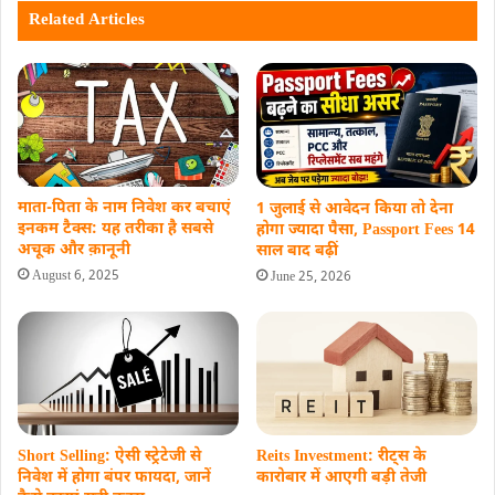
Related Articles
माता‑पिता के नाम निवेश कर बचाएं
1 जुलाई से आवेदन किया तो देना
इनकम टैक्स: यह तरीका है सबसे
होगा ज्यादा पैसा, Passport Fees 14
अचूक और क़ानूनी
साल बाद बढ़ीं
August 6, 2025
June 25, 2026
Short Selling: ऐसी स्‍ट्रेटेजी से
Reits Investment: रीट्स के
निवेश में होगा बंपर फायदा, जानें
कारोबार में आएगी बड़ी तेजी