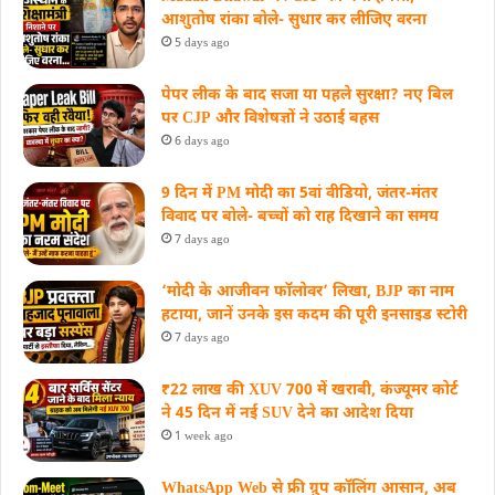
आशुतोष रांका बोले- सुधार कर लीजिए वरना
5 days ago
पेपर लीक के बाद सजा या पहले सुरक्षा? नए बिल
पर CJP और विशेषज्ञों ने उठाई बहस
6 days ago
9 दिन में PM मोदी का 5वां वीडियो, जंतर-मंतर
विवाद पर बोले- बच्चों को राह दिखाने का समय
7 days ago
‘मोदी के आजीवन फॉलोवर’ लिखा, BJP का नाम
हटाया, जानें उनके इस कदम की पूरी इनसाइड स्‍टोरी
7 days ago
₹22 लाख की XUV 700 में खराबी, कंज्यूमर कोर्ट
ने 45 दिन में नई SUV देने का आदेश दिया
1 week ago
WhatsApp Web से फ्री ग्रुप कॉलिंग आसान, अब