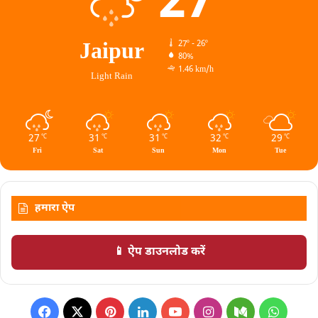
27
Jaipur
27º - 26º
80%
1.46 km/h
Light Rain
27
31
31
32
29
℃
℃
℃
℃
℃
Fri
Sat
Sun
Mon
Tue
हमारा ऐप
📱 ऐप डाउनलोड करें