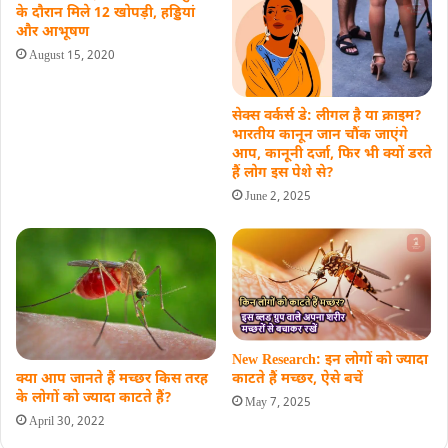
के दौरान मिले 12 खोपड़ी, हड्डियां
और आभूषण
August 15, 2020
सेक्स वर्कर्स डे: लीगल है या क्राइम?
भारतीय कानून जान चौंक जाएंगे
आप, कानूनी दर्जा, फिर भी क्यों डरते
हैं लोग इस पेशे से?
June 2, 2025
New Research: इन लोगों को ज्‍यादा
काटते हैं मच्‍छर, ऐसे बचें
क्या आप जानते हैं मच्छर किस तरह
के लोगों को ज्यादा काटते हैं?
May 7, 2025
April 30, 2022