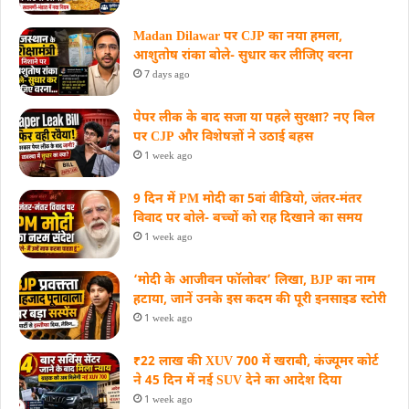
Madan Dilawar पर CJP का नया हमला,
आशुतोष रांका बोले- सुधार कर लीजिए वरना
7 days ago
पेपर लीक के बाद सजा या पहले सुरक्षा? नए बिल
पर CJP और विशेषज्ञों ने उठाई बहस
1 week ago
9 दिन में PM मोदी का 5वां वीडियो, जंतर-मंतर
विवाद पर बोले- बच्चों को राह दिखाने का समय
1 week ago
‘मोदी के आजीवन फॉलोवर’ लिखा, BJP का नाम
हटाया, जानें उनके इस कदम की पूरी इनसाइड स्‍टोरी
1 week ago
₹22 लाख की XUV 700 में खराबी, कंज्यूमर कोर्ट
ने 45 दिन में नई SUV देने का आदेश दिया
1 week ago