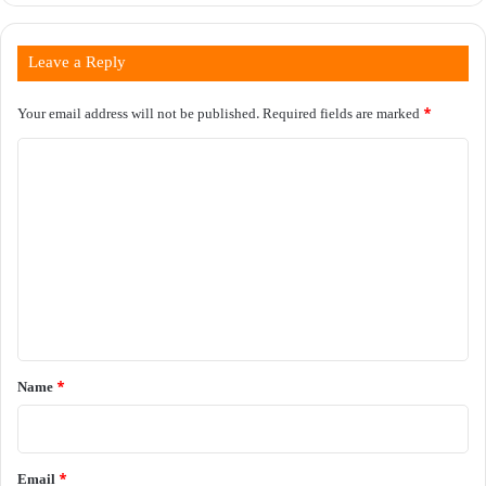
Leave a Reply
Your email address will not be published.
Required fields are marked
*
C
o
m
m
e
n
t
*
Name
*
Email
*