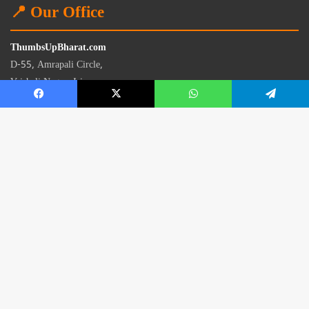
📍 Our Office
ThumbsUpBharat.com
D-55, Amrapali Circle,
Vaishali Nagar, Jaipur
Rajasthan - 302021
📧
contact@thumbsupbharat.com
Monday – Saturday | 10:00 AM – 6:00 PM
© 2026 Thumbsup Bharat News