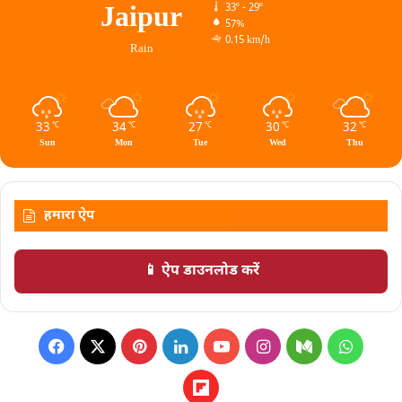
Jaipur
33º - 29º
57%
0.15 km/h
Rain
33
34
27
30
32
℃
℃
℃
℃
℃
Sun
Mon
Tue
Wed
Thu
हमारा ऐप
📱 ऐप डाउनलोड करें